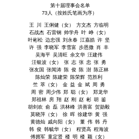
第十届理事会名单
73人（按姓氏笔画为序）
王 川 王俐健（女） 方文杰 方临明
石战杰 石雷钢 帅学舟 叶 峥（女）
叶彬松 边忠强 刘永春 江嘉皓 许 坚
许 强 李晓军 李雪富 步恩撒 肖 丰
吴海平 吴清旺 余文华 汪建伟
汪银波（女） 张 志 张 忠 张 勇
张友国 张闻涛 陈 俊 陈 澍 陈正林
陈灿荣 陈建荣 陈荣辉 范胜利
竺 萃（女） 金 益 金 斌 周 勇
周 密 周少伟 郑 聪（女） 郑龙华
郑祖林 房 翔 赵 刚 赵 彬 胡 鉴
胡剑欢 俞 磊 洪林峰 洪善富 贺勋毅
莫晓萍（女） 徐 晖 徐建华 黄 强
黄德灿 戚向阳（女） 董 伟 韩 丹
韩 俊 韩毓华（女） 程贤高 程海波
傅拥军 童定贤 楼 明 楼 颖（女）