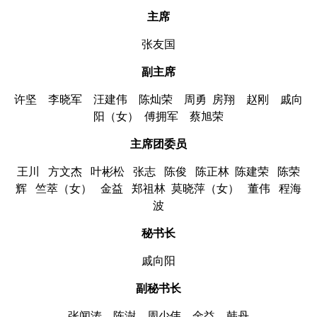
主席
张友国
副主席
许坚 李晓军 汪建伟 陈灿荣 周勇 房翔 赵刚 戚向
阳（女） 傅拥军 蔡旭荣
主席团委员
王川 方文杰 叶彬松 张志 陈俊 陈正林 陈建荣 陈荣
辉 竺萃（女） 金益 郑祖林 莫晓萍（女） 董伟 程海
波
秘书长
戚向阳
副秘书长
张闻涛、陈澍、周少伟、金益、韩丹