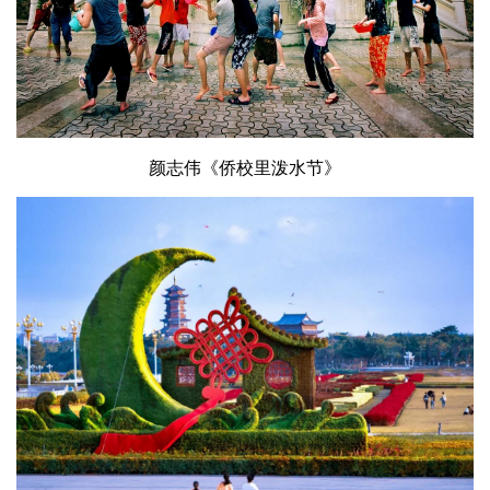
颜志伟《侨校里泼水节》