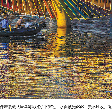
伴着晨曦从唐岛湾彩虹桥下穿过，水面波光粼粼，美不胜收。近