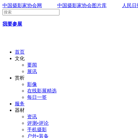
中国摄影家协会网
中国摄影家协会图片库
人民日
我要参展
首页
文化
要闻
展讯
赏析
影像
在线影展精选
每日一签
服务
器材
资讯
评测•评论
手机摄影
户外•装备