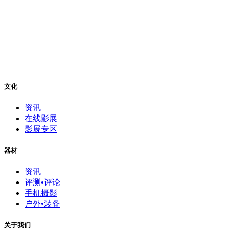
文化
资讯
在线影展
影展专区
器材
资讯
评测•评论
手机摄影
户外•装备
关于我们