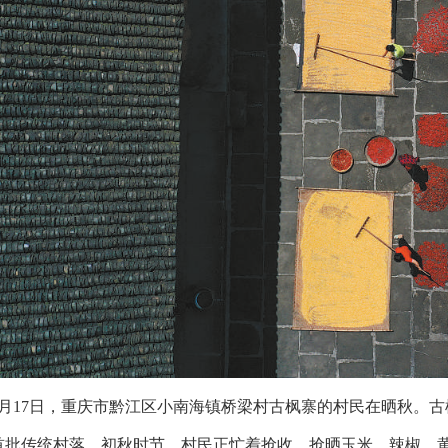
8月17日，重庆市黔江区小南海镇桥梁村古枫寨的村民在晒秋。古
首批传统村落。初秋时节，村民正忙着抢收、抢晒玉米、辣椒、黄