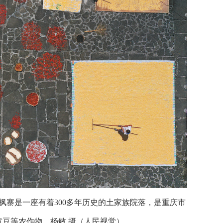
枫寨是一座有着300多年历史的土家族院落，是重庆市
豆等农作物。杨敏 摄（人民视觉）