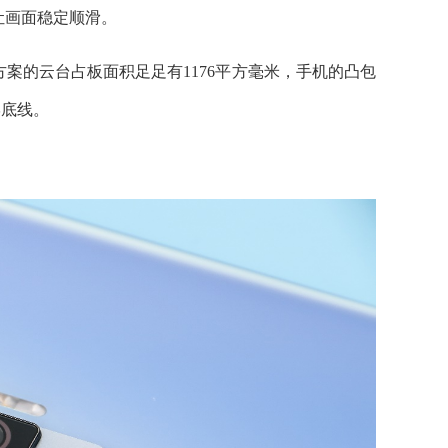
让画面稳定顺滑。
案的云台占板面积足足有1176平方毫米，手机的凸包
学底线。