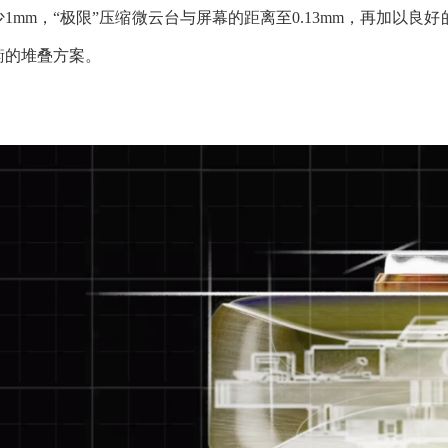
少1mm，“极限”压缩微云台与屏幕的距离至0.13mm，再加以
衡的堆叠方案。