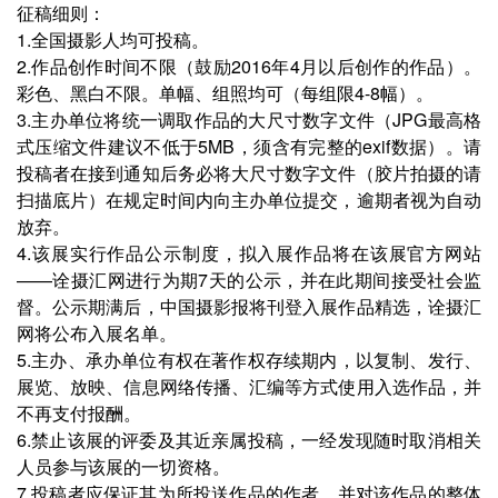
征稿细则：
1.全国摄影人均可投稿。
2.作品创作时间不限（鼓励2016年4月以后创作的作品）。
彩色、黑白不限。单幅、组照均可（每组限4-8幅）。
3.主办单位将统一调取作品的大尺寸数字文件（JPG最高格
式压缩文件建议不低于5MB，须含有完整的exif数据）。请
投稿者在接到通知后务必将大尺寸数字文件（胶片拍摄的请
扫描底片）在规定时间内向主办单位提交，逾期者视为自动
放弃。
4.该展实行作品公示制度，拟入展作品将在该展官方网站
——诠摄汇网进行为期7天的公示，并在此期间接受社会监
督。公示期满后，中国摄影报将刊登入展作品精选，诠摄汇
网将公布入展名单。
5.主办、承办单位有权在著作权存续期内，以复制、发行、
展览、放映、信息网络传播、汇编等方式使用入选作品，并
不再支付报酬。
6.禁止该展的评委及其近亲属投稿，一经发现随时取消相关
人员参与该展的一切资格。
7.投稿者应保证其为所投送作品的作者，并对该作品的整体