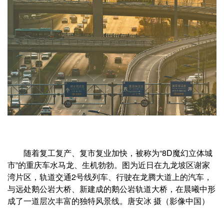
随着复工复产、复市复业加快，被称为“8D魔幻立体城
市”的重庆车水马龙、生机勃勃。图为近日在九龙坡区谢家
湾片区，轨道交通2号线列车、行驶在龙腾大道上的汽车，
与远处鹅公岩大桥、新建成的鹅公岩轨道大桥，在晨曦中形
成了一道层次丰富的独特风景线。唐安冰 摄（影像中国）