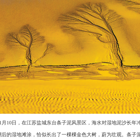
11月10日，在江苏盐城东台条子泥风景区，海水对湿地泥沙长
潮后的湿地滩涂，恰似长出了一棵棵金色大树，蔚为壮观。
条子