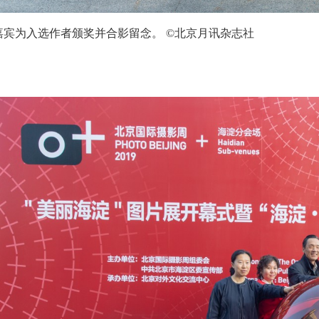
嘉宾为入选作者颁奖并合影留念。 ©北京月讯杂志社