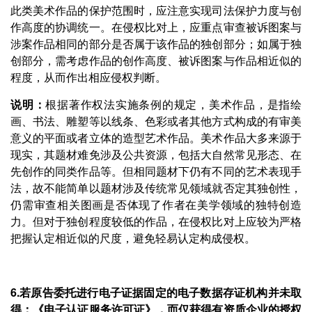
此类美术作品的保护范围时，应注意实现司法保护力度与创
作高度的协调统一。在侵权比对上，应重点审查被诉图案与
涉案作品相同的部分是否属于该作品的独创部分；如属于独
创部分，需考虑作品的创作高度、被诉图案与作品相近似的
程度，从而作出相应侵权判断。
说明：
根据著作权法实施条例的规定，美术作品，是指绘
画、书法、雕塑等以线条、色彩或者其他方式构成的有审美
意义的平面或者立体的造型艺术作品。美术作品大多来源于
现实，其题材难免涉及公共资源，包括大自然常见形态、在
先创作的同类作品等。但相同题材下仍有不同的艺术表现手
法，故不能简单以题材涉及传统常见领域就否定其独创性，
仍需审查相关图画是否体现了作者在美学领域的独特创造
力。但对于独创程度较低的作品，在侵权比对上应较为严格
把握认定相近似的尺度，避免轻易认定构成侵权。
6.若原告委托进行电子证据固定的电子数据存证机构并未取
得：《电子认证服务许可证》，而仅获得有资质企业的授权