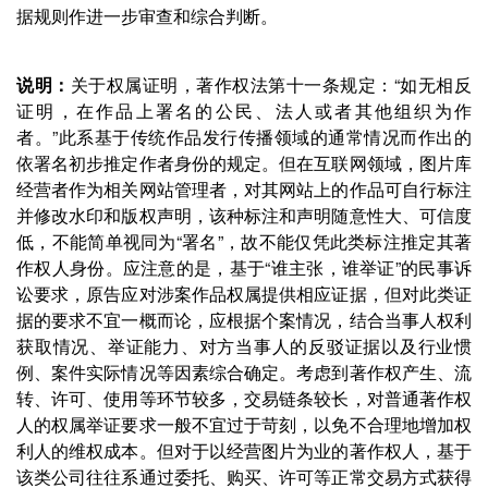
据规则作进一步审查和综合判断。
说明：
关于权属证明，著作权法第十一条规定：“如无相反
证明，在作品上署名的公民、法人或者其他组织为作
者。”此系基于传统作品发行传播领域的通常情况而作出的
依署名初步推定作者身份的规定。但在互联网领域，图片库
经营者作为相关网站管理者，对其网站上的作品可自行标注
并修改水印和版权声明，该种标注和声明随意性大、可信度
低，不能简单视同为“署名”，故不能仅凭此类标注推定其著
作权人身份。应注意的是，基于“谁主张，谁举证”的民事诉
讼要求，原告应对涉案作品权属提供相应证据，但对此类证
据的要求不宜一概而论，应根据个案情况，结合当事人权利
获取情况、举证能力、对方当事人的反驳证据以及行业惯
例、案件实际情况等因素综合确定。考虑到著作权产生、流
转、许可、使用等环节较多，交易链条较长，对普通著作权
人的权属举证要求一般不宜过于苛刻，以免不合理地增加权
利人的维权成本。但对于以经营图片为业的著作权人，基于
该类公司往往系通过委托、购买、许可等正常交易方式获得