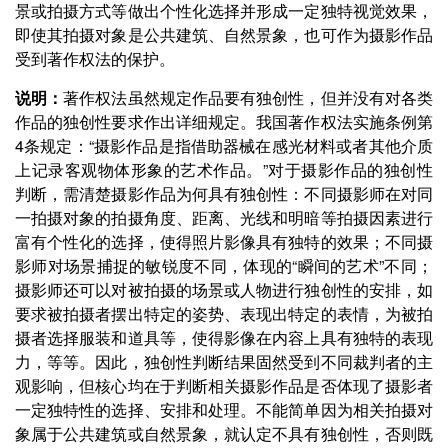
景或拍摄方式等做出个性化选择并形成一定独特视觉效果，
即使其拍摄对象是公共建筑、自然景象，也可作为摄影作品
受到著作权法的保护。
说明：
著作权法虽然规定作品要有独创性，但并没有对各类
作品的独创性要求作出详细规定。我国著作权法实施条例第
4条规定：“摄影作品是指借助器械在感光材料或者其他介质
上记录客观物体形象的艺术作品。”对于摄影作品的独创性
判断，需清楚摄影作品为何具有独创性：不同摄影师在对同
一拍摄对象的拍摄角度、距离、光线和明暗等拍摄因素进行
富有个性化的选择，使得照片影像具有独特的效果；不同摄
影师对场景捕捉的敏锐度不同，体现的“瞬间的艺术”不同；
摄影师还可以对被拍摄的场景或人物进行独创性的安排，如
要求被拍摄者摆出特定的姿势、表现出特定的表情，为被拍
摄者选择服装和道具等，使得影像在内容上具有独特的表现
力，等等。因此，独创性判断结果固然受到不同裁判者的主
观影响，但核心均在于判断相关摄影作品是否体现了摄影者
一定独特性的选择、安排和处理。不能简单因为相关拍摄对
象属于公共建筑或自然景象，就认定不具有独创性，否则既