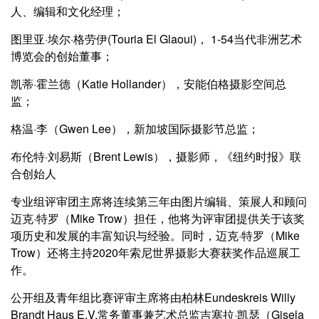
人、编辑和文化经理；
图里亚·埃尔·格劳伊(Touria El Glaoui)， 1-54当代非洲艺术
博览会的创始董事；
凯蒂·霍兰德（Katie Hollander），安能伯格摄影空间总
监；
格温·李（Gwen Lee），新加坡国际摄影节总监；
布伦特·刘易斯（Brent Lewis），摄影师，《纽约时报》联
合创始人
专业组评审团主席将连续第三年由图片编辑、策展人和顾问
迈克·特罗（Mike Trow）担任，他将为评审团提供关于该奖
项历史和发展的丰富知识与经验。同时，迈克·特罗（Mike
Trow）还将主持2020年索尼世界摄影大赛获奖作品巡展工
作。
公开组及青年组比赛评审主席将由柏林Eundeskreis Willy
Brandt Haus E.V.常务董事兼艺术总监吉塞拉·凯瑟（Gisela