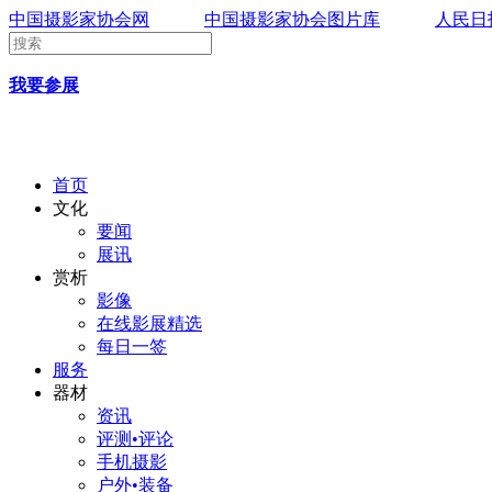
中国摄影家协会网
中国摄影家协会图片库
人民日
我要参展
首页
文化
要闻
展讯
赏析
影像
在线影展精选
每日一签
服务
器材
资讯
评测•评论
手机摄影
户外•装备