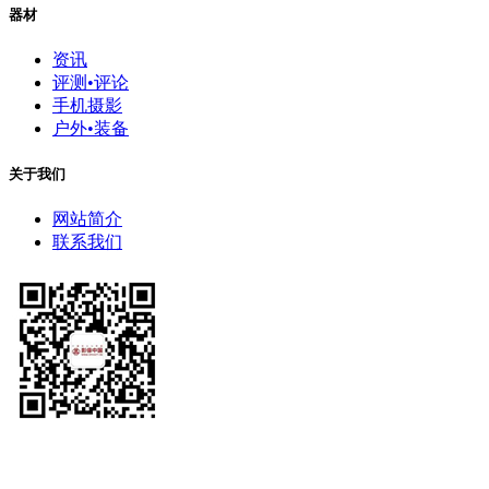
器材
资讯
评测•评论
手机摄影
户外•装备
关于我们
网站简介
联系我们
中国摄影家协会主办 China Photographers Association （英文缩