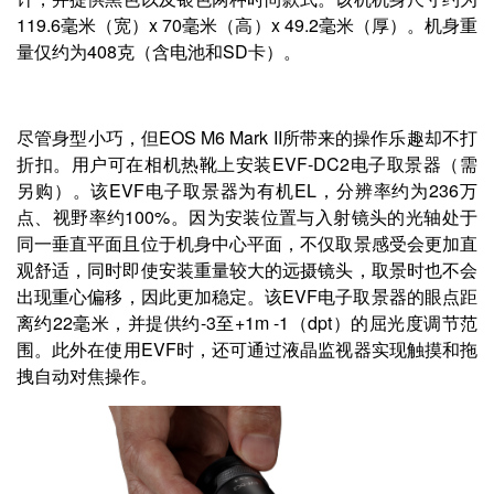
119.6毫米（宽）x 70毫米（高）x 49.2毫米（厚）。机身重
量仅约为408克（含电池和SD卡）。
尽管身型小巧，但EOS M6 Mark II所带来的操作乐趣却不打
折扣。用户可在相机热靴上安装EVF-DC2电子取景器（需
另购）。该EVF电子取景器为有机EL，分辨率约为236万
点、视野率约100%。因为安装位置与入射镜头的光轴处于
同一垂直平面且位于机身中心平面，不仅取景感受会更加直
观舒适，同时即使安装重量较大的远摄镜头，取景时也不会
出现重心偏移，因此更加稳定。该EVF电子取景器的眼点距
离约22毫米，并提供约-3至+1m -1（dpt）的屈光度调节范
围。此外在使用EVF时，还可通过液晶监视器实现触摸和拖
拽自动对焦操作。