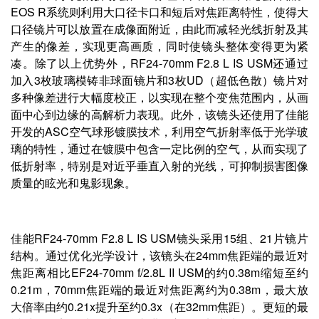
EOS R系统则利用大口径卡口和短后对焦距离特性，使得大
口径镜片可以放置在成像面附近，由此而减轻光线折射及其
产生的像差，实现更高画质，同时使镜头整体变得更为紧
凑。除了以上优势外，RF24-70mm F2.8 L IS USM还通过
加入3枚玻璃模铸非球面镜片和3枚UD（超低色散）镜片对
多种像差进行大幅度校正，以实现在整个变焦范围内，从画
面中心到边缘的高解析力表现。此外，该镜头还使用了佳能
开发的ASC空气球形镀膜技术，利用空气折射率低于光学玻
璃的特性，通过在镀膜中包含一定比例的空气，从而实现了
低折射率，特别是对近乎垂直入射的光线，可抑制损害图像
质量的眩光和鬼影现象。
佳能RF24-70mm F2.8 L IS USM镜头采用15组、21片镜片
结构。通过优化光学设计，该镜头在24mm焦距端的最近对
焦距离相比EF24-70mm f/2.8L II USM的约0.38m缩短至约
0.21m，70mm焦距端的最近对焦距离约为0.38m，最大放
大倍率由约0.21x提升至约0.3x（在32mm焦距）。更短的最