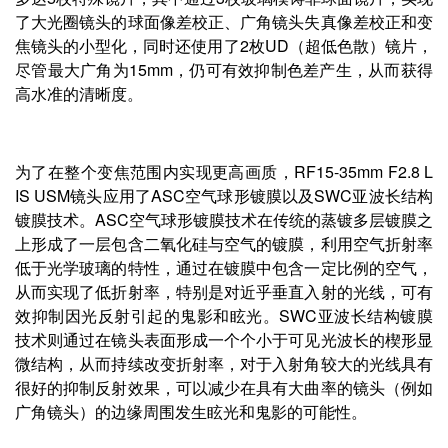
了大光圈镜头的球面像差校正、广角镜头失真像差校正和变
焦镜头的小型化，同时还使用了2枚UD（超低色散）镜片，
尽管最大广角为15mm，仍可有效抑制色差产生，从而获得
高水准的清晰度。
为了在整个变焦范围内实现更高画质，RF15-35mm F2.8 L
IS USM镜头应用了ASC空气球形镀膜以及SWC亚波长结构
镀膜技术。ASC空气球形镀膜技术在传统的蒸镀多层镀膜之
上形成了一层包含二氧化硅与空气的镀膜，利用空气折射率
低于光学玻璃的特性，通过在镀膜中包含一定比例的空气，
从而实现了低折射率，特别是对近乎垂直入射的光线，可有
效抑制因光反射引起的鬼影和眩光。SWC亚波长结构镀膜
技术则通过在镜头表面形成一个个小于可见光波长的楔形显
微结构，从而持续改变折射率，对于入射角较大的光线具有
很好的抑制反射效果，可以减少在具有大曲率的镜头（例如
广角镜头）的边缘周围发生眩光和鬼影的可能性。