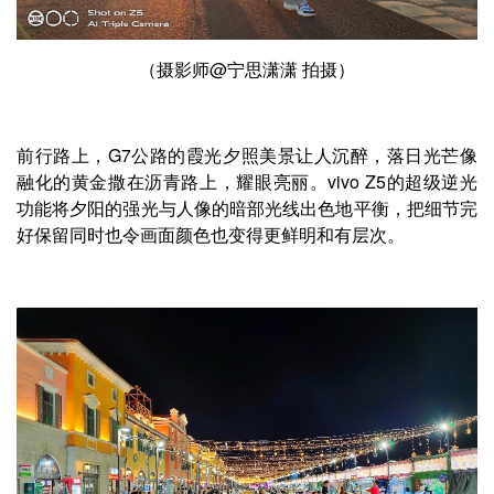
（摄影师@宁思潇潇 拍摄）
前行路上，G7公路的霞光夕照美景让人沉醉，落日光芒像
融化的黄金撒在沥青路上，耀眼亮丽。vivo Z5的超级逆光
功能将夕阳的强光与人像的暗部光线出色地平衡，把细节完
好保留同时也令画面颜色也变得更鲜明和有层次。