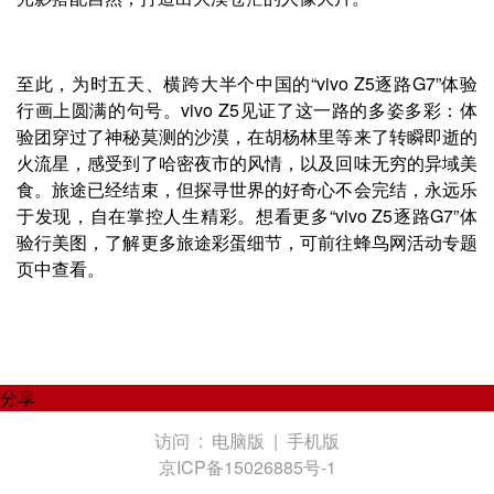
至此，为时五天、横跨大半个中国的“vivo Z5逐路G7”体验
行画上圆满的句号。vivo Z5见证了这一路的多姿多彩：体
验团穿过了神秘莫测的沙漠，在胡杨林里等来了转瞬即逝的
火流星，感受到了哈密夜市的风情，以及回味无穷的异域美
食。旅途已经结束，但探寻世界的好奇心不会完结，永远乐
于发现，自在掌控人生精彩。想看更多“vivo Z5逐路G7”体
验行美图，了解更多旅途彩蛋细节，可前往蜂鸟网活动专题
页中查看。
分享
访问 :
电脑版
|
手机版
京ICP备15026885号-1