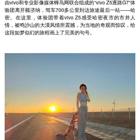
由vivo和专业影像媒体蜂鸟网联合组成的“vivo Z5逐路G7”体
验团离开额济纳，驾车700多公里到达旅途最后一站——哈
密。在这里，体验团带着vivo Z5感受哈密夜市的市井人
情，被鸣沙山的大漠风情所震撼，为当地的奇观而惊叹，给
这段如梦似幻的旅程画上了完美的句号。