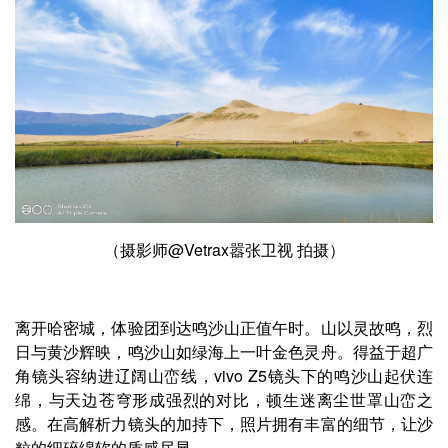
（摄影师@Vetrax嚣张卫视 拍摄）
离开哈密城，体验团到达鸣沙山正值午时。山以灵故鸣，烈
日与黄沙辉映，鸣沙山如绿海上一叶金色灵舟。得益于超广
角镜头容纳进辽阔山峦线，vivo Z5镜头下的鸣沙山起伏连
绵，与天边苍穹形成强烈的对比，顿生迷离尘世罩山峦之
感。在高解析力镜头的加持下，照片拥有丰富的细节，让沙
粒的细碎绵软的质感尽显。