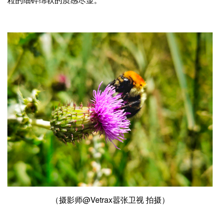
（摄影师@Vetrax嚣张卫视 拍摄）