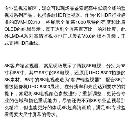
专业监视器展区，观众可以现场品鉴索尼高中低端全线的监
视器系列产品，包括多款HDR监视器。作为4K HDR行业标
准的BVM-HX310，将展示全屏幕1000尼特的亮度和比肩
OLED的纯黑显示，真正达到全屏幕百万比一的对比度。此
外LMD-A系列高清监视器也正式发布V3.0的版本升级，正
式支持HDR曲线。
8K客户端监视器。索尼现场展示了两款8K电视，分别为98
寸和85寸。其中98寸的8K电视，还原用UHC-8300拍摄的
8K素材。85寸的8K电视改造为“客户端监视器”，配合8K广
播级摄像机UHC-8300展出。在分辨率和亮度达到要求的前
提下，索尼将8K电视颜色参数进行了重新调整，更符合专
业的色域和颜色重现能力，尽管还做不到8K专业监视器那
么精准，但也能更好的体现8K超高清画质，满足8K专业监
看需要大尺寸屏幕的需求。