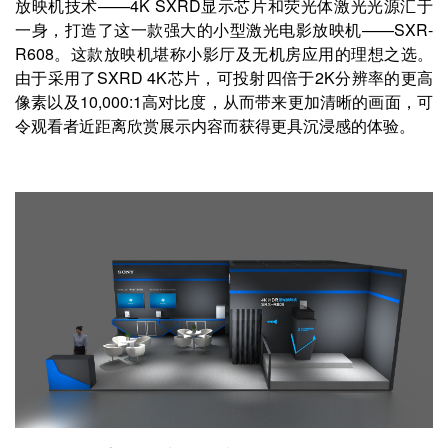
放映机技术——4K SXRD显示芯片和荧光体激光光源汇于
一身，打造了这一款强大的小型激光电影放映机——SXR-
R608。这款放映机堪称小影厅及无机房应用的理想之选。
由于采用了SXRD 4K芯片，可投射四倍于2K分辨率的更高
像素以及10,000:1高对比度，从而带来更加清晰的画面，可
令观看者近距离欣赏展示内容而获得更具沉浸感的体验。