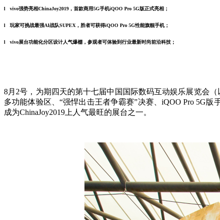
l vivo强势亮相ChinaJoy2019，首款商用5G手机iQOO Pro 5G版正式亮相；
l 玩家可挑战最强AI战队SUPEX，胜者可获得iQOO Pro 5G性能旗舰手机；
l vivo展台功能化分区设计人气爆棚，参观者可体验到行业最新时尚前沿科技；
8月2号，为期四天的第十七届中国国际数码互动娱乐展览会（以下
多功能体验区、“强悍出击王者争霸赛”决赛、iQOO Pro 5
成为ChinaJoy2019上人气最旺的展台之一。