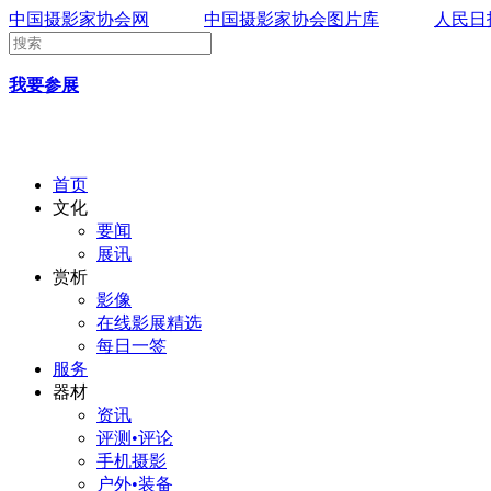
中国摄影家协会网
中国摄影家协会图片库
人民日
我要参展
首页
文化
要闻
展讯
赏析
影像
在线影展精选
每日一签
服务
器材
资讯
评测•评论
手机摄影
户外•装备