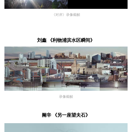
《对岸》录像截帧
刘鑫 《利物浦滨水区瞬间》
录像截帧
阚辛 《另一座望夫石》