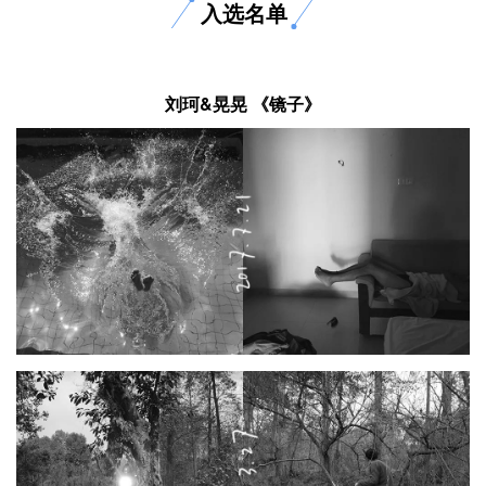
入选名单
刘珂&晃晃 《镜子》