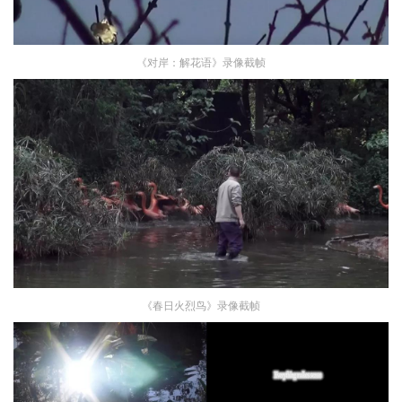
《对岸：解花语》录像截帧
《春日火烈鸟》录像截帧