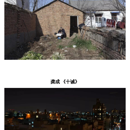
龚成 《十诫》