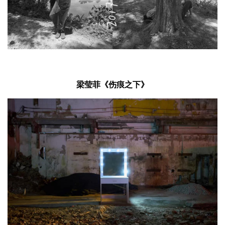
梁莹菲《伤痕之下》