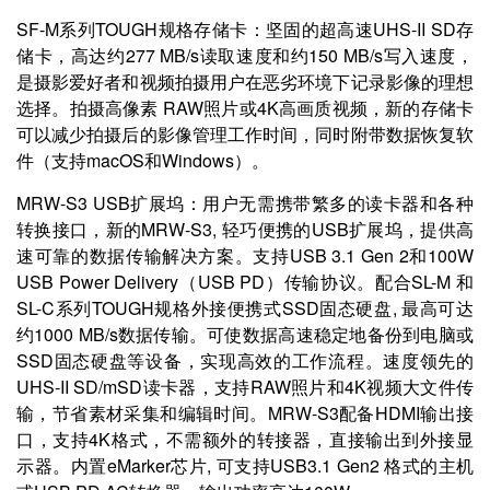
SF-M系列TOUGH规格存储卡：坚固的超高速UHS-II SD存
储卡，高达约277 MB/s读取速度和约150 MB/s写入速度，
是摄影爱好者和视频拍摄用户在恶劣环境下记录影像的理想
选择。拍摄高像素 RAW照片或4K高画质视频，新的存储卡
可以减少拍摄后的影像管理工作时间，同时附带数据恢复软
件（支持macOS和Windows）。
MRW-S3 USB扩展坞：用户无需携带繁多的读卡器和各种
转换接口，新的MRW-S3, 轻巧便携的USB扩展坞，提供高
速可靠的数据传输解决方案。支持USB 3.1 Gen 2和100W
USB Power Delivery（USB PD）传输协议。配合SL-M 和
SL-C系列TOUGH规格外接便携式SSD固态硬盘, 最高可达
约1000 MB/s数据传输。可使数据高速稳定地备份到电脑或
SSD固态硬盘等设备，实现高效的工作流程。速度领先的
UHS-II SD/mSD读卡器，支持RAW照片和4K视频大文件传
输，节省素材采集和编辑时间。MRW-S3配备HDMI输出接
口，支持4K格式，不需额外的转接器，直接输出到外接显
示器。内置eMarker芯片, 可支持USB3.1 Gen2 格式的主机