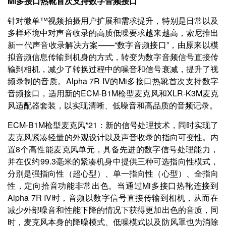
Mi多接口热靴首次支持数字音频接口
针对微单™视频拍摄用户扩展和需求提升，特别是日常以及
多样环境中对声音收录的高质低噪要求越来越高，索尼推出
新一代声音收录解决方案——“数字音频接口”，由原来以模
拟音频信息传输到机身的方式，转变为数字音频信号直接传
输到相机，减少了转换过程中的噪音和信号衰减，提升了视
频录制的音质。Alpha 7R IV的Mi多接口热靴首次支持数字
音频接口，适用新的ECM-B1M枪型麦克风和XLR-K3M麦克
风适配器套装，以实现清晰、低噪音和高品质的音频记录。
ECM-B1M枪型麦克风*21：新的信号处理技术，同时实现了
麦克风紧凑轻量的外观设计以及声音收录的指向可变性。内
置8个高性能麦克风单元，具备先进的数字信号处理能力，
并在仅约99.3毫米的紧凑机身中提供三种可选指向性模式，
分别是强指向性（超心型）、单一指向性（心型）、全指向
性，定向拾音功能非常出色。当通过Mi多接口热靴连接到
Alpha 7R IV时，音频以数字信号直接传输到相机，从而在
减少外部噪音和性能下降的情况下获得更加出色的音质，同
时，麦克风本身的降噪模式、低噪模式以及防风罩也为消除