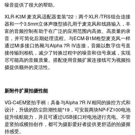
噪音提供了很大的帮助。
XLR-K3M 麦克风适配器套装*22：两个XLR /TRS组合连接
器和一个3.5mm立体声微型插孔用于麦克风和线路输入，丰
富的音频控制有助于在广泛的应用范围内高效、高质量的录
音，并可简化后期处理流程。与ECM-B1M枪型麦克风一样
通过Mi多接口热靴与Alpha 7R IV连接，音频以数字信号直
接传输到相机，减少了转换过程中的噪音和信号衰减，实现
尽可能高的音频质量。搭配使用音频扩展连接线可为视频拍
摄提供额外的灵活性。
新附件扩展拍摄性能
VG-C4EM竖拍手柄：具备与Alpha 7R IV相同的操控方式和
设计，升级的防尘防潮性能*19，可安装两块NP-FZ100电池
提升续航能力，并且可通过USB接口对电池进行充电。不管
是竖拍或横拍创作，都可为摄影爱好者提供更舒适的拍摄握
持感受。