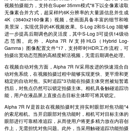
视频拍摄能力，支持在Super 35mm模式*8下以全像素读取
无像素合并方式，超采样约6K分辨率的大量源信息并生成
4K（3840x2160像素）视频，使画面具备丰富的细节和唯
美景深，实现优异的4K视频效果。S-Log 2和S-Log 3能够
进一步提高后期调色的灵活度，其中S-Log 3可提供14级动
态范围。此外，Alpha 7R IV支持HLG（Hybrid Log-
Gamma）图像配置文件*17，支持即时HDR工作流程，可
拍摄出宽动态范围的高精度鲜活视频，无需后期调色处理。
在视频自动对焦方面，Alpha 7R IV采用改进的快速混合自
动对焦系统，在视频拍摄过程中能够实现更快、更平滑和更
稳定的自动对焦。实时追踪*3功能在拍摄主体突然被短暂遮
挡后，对焦点仍然可以锁定拍摄主体。相机具备触碰追踪功
能，用户在液晶屏上直接点击目标主体即可将其锁定。
Alpha 7R IV是首款在视频拍摄时支持实时眼部对焦功能*4
的索尼相机。当开启眼部对焦功能时，相机可对目标主体的
眼部进行可靠精准追踪，从而使用户将更多精力放在内容创
作上，无需担忧对焦问题。此外，当采用触碰追踪功能拍摄