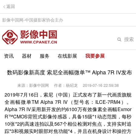
返回
影像中国网-中国摄影家协会主办
搜索
资讯
器材
服务
在线影展
我要参展
数码影像新高度 索尼全画幅微单™ Alpha 7R IV发布
来源：影像中国网
作者：杨炤龙
2019-07-16 22:59:38
2019年7月16日，索尼（中国）正式发布了新一代画质旗舰
全画幅微单TM Alpha 7R IV（型号名：ILCE-7RM4）。
Alpha 7R IV采用新开发的约6100万有效像素全画幅Exmor
R™CMOS背照式影像传感器，具备15级*1动态范围，每秒
10张*2的高速连拍以及567个相位检测对焦点，支持实时追
踪*3和视频实时眼部对焦功能*4，并且在机身设计和操控方