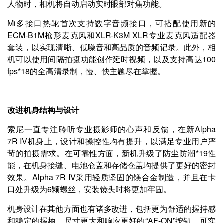
人物时，相机将自动启动实时眼部对焦功能。
Mi多接口热靴首次支持数字音频接口，可搭配使用新的
ECM-B1M枪形麦克风和XLR-K3M XLR专业麦克风适配器
套装，以实现清晰、低噪音和高品质的音频记录。此外，相
机可以使用间隔拍摄功能创作延时视频，以及支持高达100
fps*18的全高清录制，慢、快主题尽在掌握。
改进机身结构与设计
索尼一直专注聆听专业摄影师的心声和反馈，在新Alpha
7R IV机身上，设计和操控性均有提升，以满足专业用户严
苛的拍摄需求。在可靠性方面，新机升级了防尘防潮*19性
能，在机身接缝、电池仓盖和存储仓盖均提供了更好的密封
效果。Alpha 7R IV采用轻质坚固的镁合金制造，并且在卡
口处升级为6颗螺丝，安装镜头时将更加牢固。
机身设计在其他方面也有诸多改进，包括更为舒适的握持感
和稳定的握柄，尺寸更大和响应更好的“AF-ON”按钮，可实