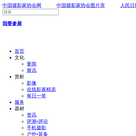
中国摄影家协会网
中国摄影家协会图片库
人民日
我要参展
首页
文化
要闻
展讯
赏析
影像
在线影展精选
每日一签
服务
器材
资讯
评测•评论
手机摄影
户外•装备