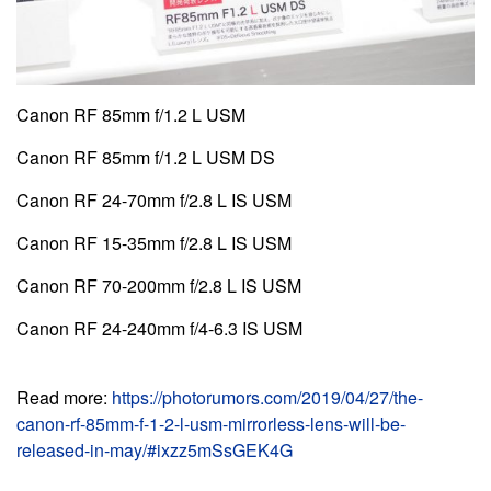
Canon RF 85mm f/1.2 L USM
Canon RF 85mm f/1.2 L USM DS
Canon RF 24-70mm f/2.8 L IS USM
Canon RF 15-35mm f/2.8 L IS USM
Canon RF 70-200mm f/2.8 L IS USM
Canon RF 24-240mm f/4-6.3 IS USM
Read more:
https://photorumors.com/2019/04/27/the-
canon-rf-85mm-f-1-2-l-usm-mirrorless-lens-will-be-
released-in-may/#ixzz5mSsGEK4G