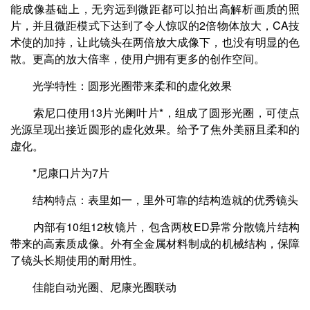
能成像基础上，无穷远到微距都可以拍出高解析画质的照
片，并且微距模式下达到了令人惊叹的2倍物体放大，CA技
术使的加持，让此镜头在两倍放大成像下，也没有明显的色
散。更高的放大倍率，使用户拥有更多的创作空间。
光学特性：圆形光圈带来柔和的虚化效果
索尼口使用13片光阑叶片*，组成了圆形光圈，可使点
光源呈现出接近圆形的虚化效果。给予了焦外美丽且柔和的
虚化。
*尼康口片为7片
结构特点：表里如一，里外可靠的结构造就的优秀镜头
内部有10组12枚镜片，包含两枚ED异常分散镜片结构
带来的高素质成像。外有全金属材料制成的机械结构，保障
了镜头长期使用的耐用性。
佳能自动光圈、尼康光圈联动