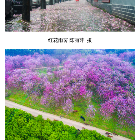
红花雨雾
陈丽萍 摄