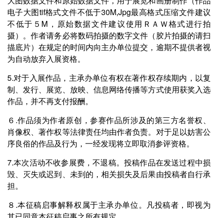
大图数据文件和原始数据文件，用于展览和画册制作（作品
电子大图tif格式文件不低于30M,Jpg最高格式压缩文件建议
不低于５M，原始数据文件建议使用ＲＡＷ格式进行拍
摄）。作者请务必将数码拍摄的数字文件（胶片拍摄的请扫
描底片）在规定的时间内向主办单位提交，逾期不提供者视
为自动放弃入展资格。
5.对于入展作品，主承办单位有权在著作权存续期内，以复
制、发行、展览、放映、信息网络传播等方式使用获奖入选
作品，并不再支付报酬。
６.作品须为作者原创，参赛作品所涉及的第三方名誉权、
肖像权、著作权等法律责任均由作者负责。对于足以妨害公
序良俗的作品及行为，一经发现将立即取消参评资格。
7.本次活动不收参展费，不退稿。投稿作品在发送过程中损
毁、灭失或迟到、未到的，相关损失及后果由投稿者自行承
担。
８.本征稿启事解释权属于主承办单位。凡投稿者，即视为
其已同意本征稿启事之所有规定。