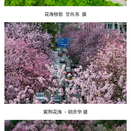
花海牧歌
甘向东 摄
紫荆花海 －胡庆华 摄