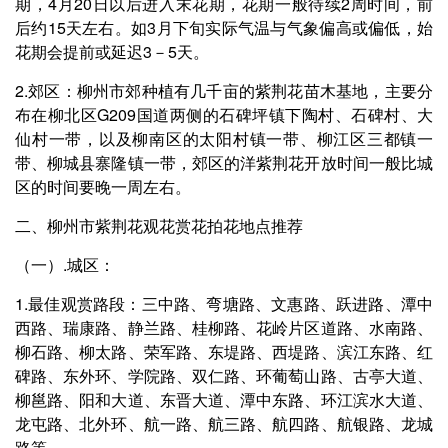
期，4月20日以后进入末花期，花期一般待续2周时间，前
后约15天左右。如3月下旬实际气温与气象偏高或偏低，始
花期会提前或延迟3－5天。
2.郊区：柳州市郊种植有几千亩的紫荆花苗木基地，主要分
布在柳北区G209国道两侧的石碑坪镇下陶村、石碑村、大
仙村一带，以及柳南区的太阳村镇一带、柳江区三都镇一
带、柳城县寨隆镇一带，郊区的洋紫荆花开放时间一般比城
区的时间要晚一周左右。
二、柳州市紫荆花观花赏花拍花地点推荐
（一）.城区：
1.最佳观赏路段：三中路、弯塘路、文惠路、跃进路、潭中
西路、瑞康路、静兰路、桂柳路、花岭片区道路、水南路、
柳石路、柳太路、荣军路、东堤路、西堤路、滨江东路、红
碑路、东外环、学院路、双仁路、环葡萄山路、古亭大道、
柳邕路、阳和大道、东晋大道、潭中东路、环江滨水大道、
龙屯路、北外环、航一路、航三路、航四路、航银路、龙城
路等。