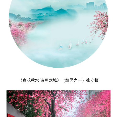
《春花秋水 诗画龙城》（组照之一）张立摄