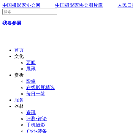
中国摄影家协会网
中国摄影家协会图片库
人民日
我要参展
首页
文化
要闻
展讯
赏析
影像
在线影展精选
每日一签
服务
器材
资讯
评测•评论
手机摄影
户外•装备