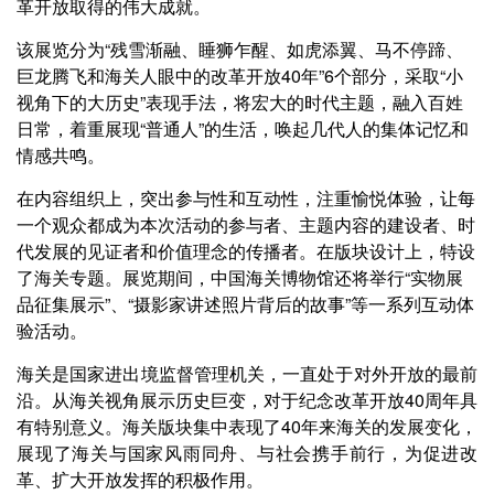
革开放取得的伟大成就。
该展览分为“残雪渐融、睡狮乍醒、如虎添翼、马不停蹄、
巨龙腾飞和海关人眼中的改革开放40年”6个部分，采取“小
视角下的大历史”表现手法，将宏大的时代主题，融入百姓
日常，着重展现“普通人”的生活，唤起几代人的集体记忆和
情感共鸣。
在内容组织上，突出参与性和互动性，注重愉悦体验，让每
一个观众都成为本次活动的参与者、主题内容的建设者、时
代发展的见证者和价值理念的传播者。
在版块设计上，特设
了海关专题。
展览期间，中国海关博物馆还将举行“实物展
品征集展示”、“摄影家讲述照片背后的故事”等一系列互动体
验活动。
海关是国家进出境监督管理机关，一直处于对外开放的最前
沿。从海关视角展示历史巨变，对于纪念改革开放40周年具
有特别意义。海关版块集中表现了40年来海关的发展变化，
展现了海关与国家风雨同舟、与社会携手前行，为促进改
革、扩大开放发挥的积极作用。