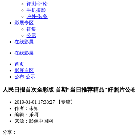
评测•评论
手机摄影
户外•装备
影展专区
征集
公示
在线影展
在线影展
首页
影展专区
公布·公示
人民日报首次全彩版 首期“当日推荐精品"好照片公
2019-01-01 17:38:27 【专稿】
作者：未知
编辑：乐呵
来源：影像中国网
分享：