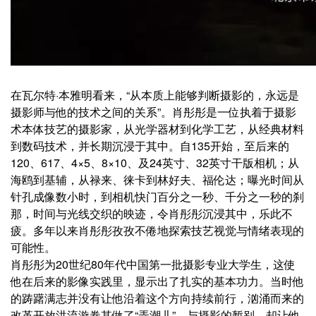
在瓦尔特·本雅明看来，“从本质上能够判断摄影的，永远是
摄影师与他的技术之间的关系”。肖彤彤是一位执着于摄影
术本体技艺的摄影家，从光学器材到化学工艺，从经典材料
到数码技术，并长期沉浸于其中。自135开始，至后来的
120、617、4×5、8×10、及24英寸、32英寸干版相机；从
海鸥到基辅，从禄来、徕卡到林好夫、福伦达；曝光时间从
针孔成像数小时，到相机快门百分之一秒、千分之一秒的刹
那，时间与光线交织的映迹，令肖彤彤沉浸其中，乐此不
疲。多年以来肖彤彤孜孜不倦地探索技艺视觉与情绪表现的
可能性。
肖彤彤为20世纪80年代中国第一批摄影专业大学生，这使
他在后来的影像实践里，显示出了扎实的基本功力。当时他
的踌躇满志并没有让他沿着这个方向持续前行，汹涌而来的
改革开放洪流漩卷其做了“弄潮儿”。与摄影的暂别，却让他