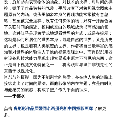
发，愈加趋向表现物体的抽象。对技术的抉择，对时间的操
控，赋予了作品独特的气质，手段改变了对象和视觉图像主
题原有的内涵。镜头里物象本身的再现功能常常被有意忽
略，甚至被完全抛弃，没有任何实体的物，只有一抹颜色留
下关联时间的痕迹。模糊或空白的场域成为书写感知的领
地。这种似乎是现象学式地观看世界的方式，或是在提示：
这就是我们所居住的世界本身，既是自然的世界，又是历史
的世界，也是着有人类痕迹的世界。作者将自己最丰富的感
知和对世界的体验注入了他的视觉表现之中。而肖彤彤用器
材设备和技术能力呈现出现实景观中原本不可见的东西，这
正是当下视觉文化特征之一——将客观世界里并非视觉性的
东西予以视觉化。
肖彤彤的摄影，因为不能割舍的热爱，亦在他人生的道路上
接续走出了时间的景深。而他影像的内在主题，亦是由时间
与他感受的质感，构成了照片作为平面的纵深。
——于德水
点击
肖彤彤作品展暨同名画册亮相中国摄影画廊
了解更
多。