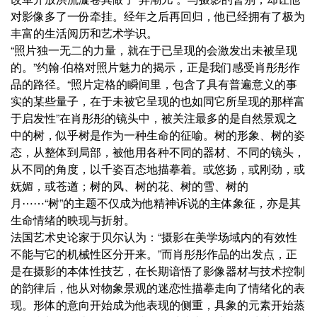
对影像多了一份牵挂。经年之后再回归，他已经拥有了极为
丰富的生活阅历和艺术学识。
“照片独一无二的力量，就在于已呈现的会激发出未被呈现
的。”约翰·伯格对照片魅力的揭示，正是我们感受肖彤彤作
品的路径。“照片定格的瞬间里，包含了具有普遍意义的事
实的某些量子，在于未被它呈现的也如同它所呈现的那样富
于启发性”在肖彤彤的镜头中，被关注最多的是自然景观之
中的树，似乎树是作为一种生命的征喻。树的形象、树的姿
态，从整体到局部，被他用各种不同的器材、不同的镜头，
从不同的角度，以千姿百态地描摹着。或悠扬，或刚劲，或
妩媚，或苍遒；树的风、树的花、树的雪、树的
月⋯⋯“树”的主题不仅成为他精神诉说的主体象征，亦是其
生命情绪的映现与折射。
法国艺术史论家于贝尔认为：“摄影在美学场域内的有效性
不能与它的机械性区分开来。”而肖彤彤作品的出发点，正
是在摄影的本体性技艺，在长期谙悟了影像器材与技术控制
的韵律后，他从对物象景观的迷恋性描摹走向了情绪化的表
现。形体的意向开始成为他表现的侧重，具象的元素开始蒸