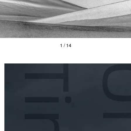
1
/
14