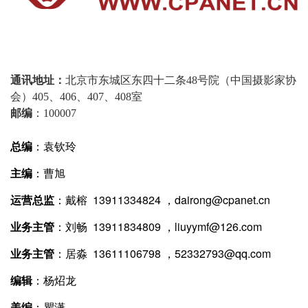
通讯地址：
北京市东城区东四十二条48号院（中国摄影家协
会）405、406、407、408室
邮编
：100007
总编
：袁钦玲
主编
：曹旭
运营总监
：戴榕 13911334824 ，dairong@cpanet.cn
业务主管
：刘畅 13911834809 ，liuyymf@126.com
业务主管
：居淼 13611106798 ，52332793@qq.com
编辑
：杨炤龙
美编
：瞿潇