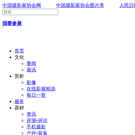
中国摄影家协会网
中国摄影家协会图片库
人民日
我要参展
首页
文化
要闻
展讯
赏析
影像
在线影展精选
每日一签
服务
器材
资讯
评测•评论
手机摄影
户外•装备