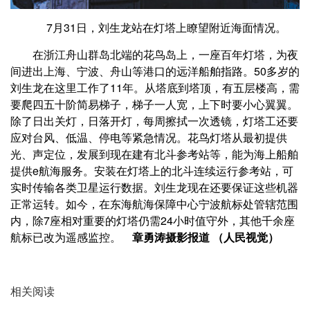
7月31日，刘生龙站在灯塔上瞭望附近海面情况。
在浙江舟山群岛北端的花鸟岛上，一座百年灯塔，为夜
间进出上海、宁波、舟山等港口的远洋船舶指路。
50多岁的
刘生龙在这里工作了11年。从塔底到塔顶，有五层楼高，需
要爬四五十阶简易梯子，梯子一人宽，上下时要小心翼翼。
除了日出关灯，日落开灯，每周擦拭一次透镜，灯塔工还要
应对台风、低温、停电等紧急情况。
花鸟灯塔从最初提供
光、声定位，发展到现在建有北斗参考站等，能为海上船舶
提供e航海服务。安装在灯塔上的北斗连续运行参考站，可
实时传输各类卫星运行数据。刘生龙现在还要保证这些机器
正常运转。
如今，在东海航海保障中心宁波航标处管辖范围
内，除7座相对重要的灯塔仍需24小时值守外，其他千余座
航标已改为遥感监控。
章勇涛摄影报道 （人民视觉）
相关阅读